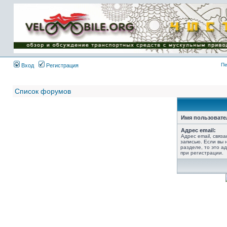
Имя пользователя:
Пароль:
{ LOG_ME_IN_SHORT
}
Пе
Вход
Регистрация
Список форумов
Имя пользовате
Адрес email:
Адрес email, связ
записью. Если вы 
разделе, то это ад
при регистрации.