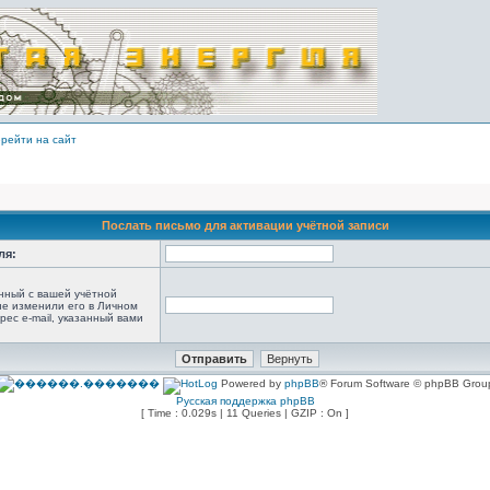
рейти на сайт
Послать письмо для активации учётной записи
ля:
анный с вашей учётной
не изменили его в Личном
рес e-mail, указанный вами
Powered by
phpBB
® Forum Software © phpBB Grou
Русская поддержка phpBB
[ Time : 0.029s | 11 Queries | GZIP : On ]