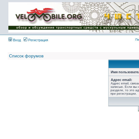
Имя пользователя:
Пароль:
{ LOG_ME_IN_SHORT
}
Пе
Вход
Регистрация
Список форумов
Имя пользовате
Адрес email:
Адрес email, связ
записью. Если вы 
разделе, то это ад
при регистрации.