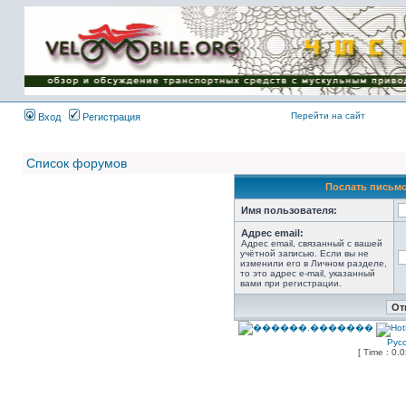
Имя пользователя:
Пароль:
{ LOG_ME_IN_SHORT
}
Перейти на сайт
Вход
Регистрация
Список форумов
Послать письмо
Имя пользователя:
Адрес email:
Адрес email, связанный с вашей
учётной записью. Если вы не
изменили его в Личном разделе,
то это адрес e-mail, указанный
вами при регистрации.
Рус
[ Time : 0.