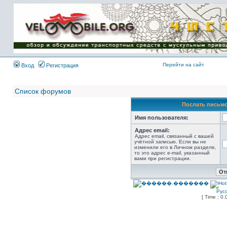
Имя пользователя:
Пароль:
{ LOG_ME_IN_SHORT
}
Перейти на сайт
Вход
Регистрация
Список форумов
Послать письмо
Имя пользователя:
Адрес email:
Адрес email, связанный с вашей
учётной записью. Если вы не
изменили его в Личном разделе,
то это адрес e-mail, указанный
вами при регистрации.
Рус
[ Time : 0.