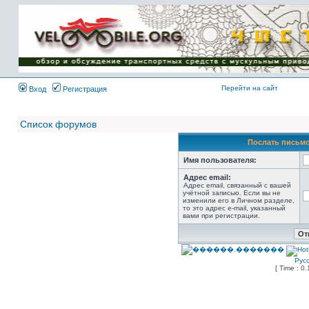
Имя пользователя:
Пароль:
{ LOG_ME_IN_SHORT
}
Перейти на сайт
Вход
Регистрация
Список форумов
Послать письмо
Имя пользователя:
Адрес email:
Адрес email, связанный с вашей
учётной записью. Если вы не
изменили его в Личном разделе,
то это адрес e-mail, указанный
вами при регистрации.
Рус
[ Time : 0.