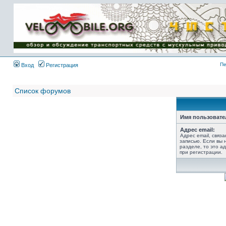
Имя пользователя:
Пароль:
{ LOG_ME_IN_SHORT
}
Пе
Вход
Регистрация
Список форумов
Имя пользовате
Адрес email:
Адрес email, связ
записью. Если вы 
разделе, то это ад
при регистрации.