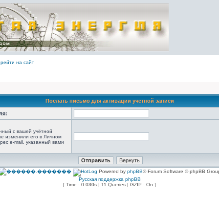
рейти на сайт
Послать письмо для активации учётной записи
ля:
анный с вашей учётной
не изменили его в Личном
рес e-mail, указанный вами
Powered by
phpBB
® Forum Software © phpBB Grou
Русская поддержка phpBB
[ Time : 0.030s | 11 Queries | GZIP : On ]