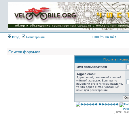
Имя пользователя:
Пароль:
{ LOG_ME_IN_SHORT
}
Перейти на сайт
Вход
Регистрация
Список форумов
Послать письмо
Имя пользователя:
Адрес email:
Адрес email, связанный с вашей
учётной записью. Если вы не
изменили его в Личном разделе,
то это адрес e-mail, указанный
вами при регистрации.
Рус
[ Time : 0.