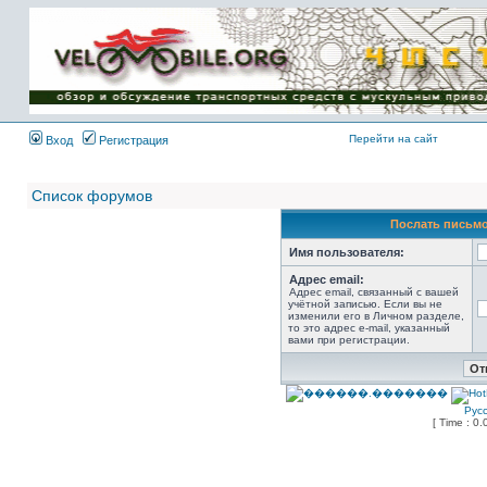
Имя пользователя:
Пароль:
{ LOG_ME_IN_SHORT
}
Перейти на сайт
Вход
Регистрация
Список форумов
Послать письмо
Имя пользователя:
Адрес email:
Адрес email, связанный с вашей
учётной записью. Если вы не
изменили его в Личном разделе,
то это адрес e-mail, указанный
вами при регистрации.
Рус
[ Time : 0.