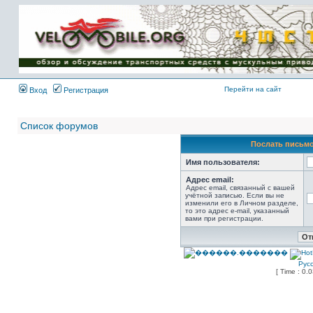
Имя пользователя:
Пароль:
{ LOG_ME_IN_SHORT
}
Перейти на сайт
Вход
Регистрация
Список форумов
Послать письмо
Имя пользователя:
Адрес email:
Адрес email, связанный с вашей
учётной записью. Если вы не
изменили его в Личном разделе,
то это адрес e-mail, указанный
вами при регистрации.
Рус
[ Time : 0.