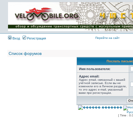
Имя пользователя:
Пароль:
{ LOG_ME_IN_SHORT
}
Перейти на сайт
Вход
Регистрация
Список форумов
Послать письмо
Имя пользователя:
Адрес email:
Адрес email, связанный с вашей
учётной записью. Если вы не
изменили его в Личном разделе,
то это адрес e-mail, указанный
вами при регистрации.
Рус
[ Time : 0.