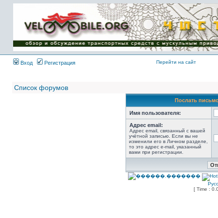
Имя пользователя:
Пароль:
{ LOG_ME_IN_SHORT
}
Перейти на сайт
Вход
Регистрация
Список форумов
Послать письмо
Имя пользователя:
Адрес email:
Адрес email, связанный с вашей
учётной записью. Если вы не
изменили его в Личном разделе,
то это адрес e-mail, указанный
вами при регистрации.
Рус
[ Time : 0.