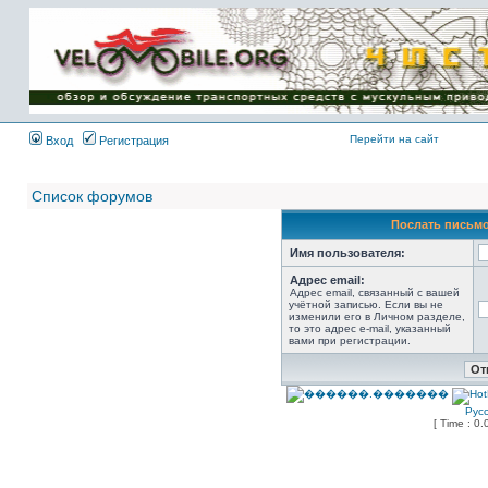
Имя пользователя:
Пароль:
{ LOG_ME_IN_SHORT
}
Перейти на сайт
Вход
Регистрация
Список форумов
Послать письмо
Имя пользователя:
Адрес email:
Адрес email, связанный с вашей
учётной записью. Если вы не
изменили его в Личном разделе,
то это адрес e-mail, указанный
вами при регистрации.
Рус
[ Time : 0.