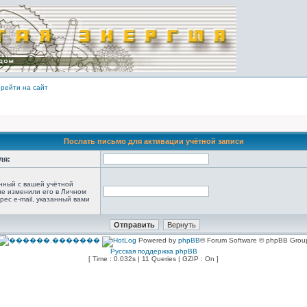
рейти на сайт
Послать письмо для активации учётной записи
ля:
анный с вашей учётной
не изменили его в Личном
рес e-mail, указанный вами
Powered by
phpBB
® Forum Software © phpBB Grou
Русская поддержка phpBB
[ Time : 0.032s | 11 Queries | GZIP : On ]