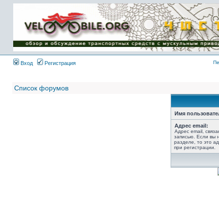
Имя пользователя:
Пароль:
{ LOG_ME_IN_SHORT
}
Пе
Вход
Регистрация
Список форумов
Имя пользовате
Адрес email:
Адрес email, связ
записью. Если вы 
разделе, то это ад
при регистрации.