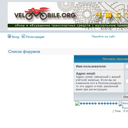
Имя пользователя:
Пароль:
{ LOG_ME_IN_SHORT
}
Перейти на сайт
Вход
Регистрация
Список форумов
Послать письмо
Имя пользователя:
Адрес email:
Адрес email, связанный с вашей
учётной записью. Если вы не
изменили его в Личном разделе,
то это адрес e-mail, указанный
вами при регистрации.
Рус
[ Time : 0.