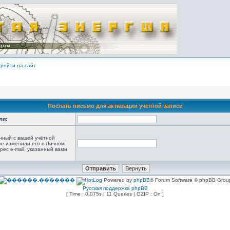
рейти на сайт
Послать письмо для активации учётной записи
ля:
анный с вашей учётной
не изменили его в Личном
рес e-mail, указанный вами
Powered by
phpBB
® Forum Software © phpBB Grou
Русская поддержка phpBB
[ Time : 0.075s | 11 Queries | GZIP : On ]