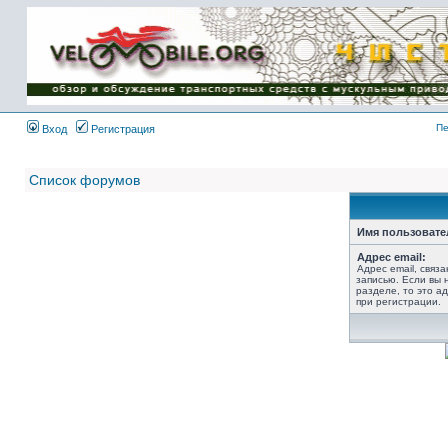
Имя пользователя:
Пароль:
{ LOG_ME_IN_SHORT
}
Пе
Вход
Регистрация
Список форумов
Имя пользовате
Адрес email:
Адрес email, связ
записью. Если вы 
разделе, то это ад
при регистрации.