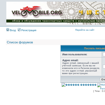
Имя пользователя:
Пароль:
{ LOG_ME_IN_SHORT
}
Перейти на сайт
Вход
Регистрация
Список форумов
Послать письмо
Имя пользователя:
Адрес email:
Адрес email, связанный с вашей
учётной записью. Если вы не
изменили его в Личном разделе,
то это адрес e-mail, указанный
вами при регистрации.
Рус
[ Time : 0.