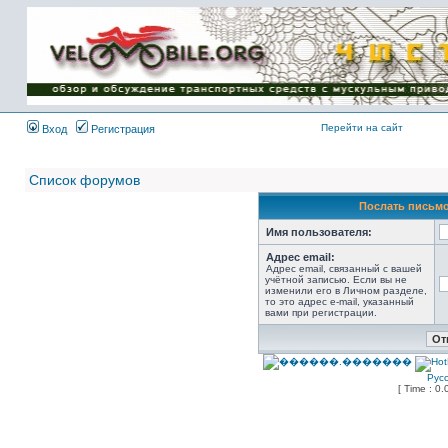
Имя пользователя:
Пароль:
{ LOG_ME_IN_SHORT
}
Перейти на сайт
Вход
Регистрация
Список форумов
Послать письмо
Имя пользователя:
Адрес email:
Адрес email, связанный с вашей
учётной записью. Если вы не
изменили его в Личном разделе,
то это адрес e-mail, указанный
вами при регистрации.
Рус
[ Time : 0.