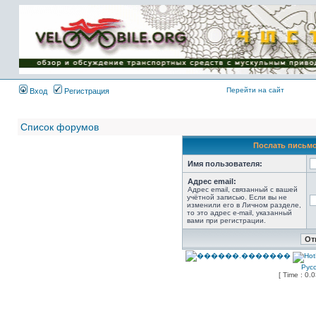
Имя пользователя:
Пароль:
{ LOG_ME_IN_SHORT
}
Перейти на сайт
Вход
Регистрация
Список форумов
Послать письмо
Имя пользователя:
Адрес email:
Адрес email, связанный с вашей
учётной записью. Если вы не
изменили его в Личном разделе,
то это адрес e-mail, указанный
вами при регистрации.
Рус
[ Time : 0.