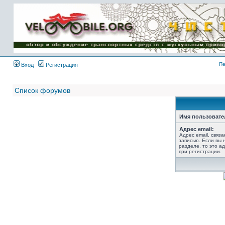
Имя пользователя:
Пароль:
{ LOG_ME_IN_SHORT
}
Пе
Вход
Регистрация
Список форумов
Имя пользовате
Адрес email:
Адрес email, связ
записью. Если вы 
разделе, то это ад
при регистрации.