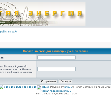
рейти на сайт
Послать письмо для активации учётной записи
ля:
анный с вашей учётной
не изменили его в Личном
рес e-mail, указанный вами
Powered by
phpBB
® Forum Software © phpBB Grou
Русская поддержка phpBB
[ Time : 0.032s | 9 Queries | GZIP : On ]