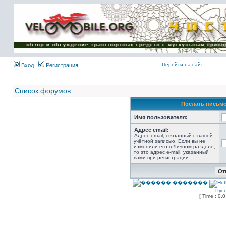
Имя пользователя:
Пароль:
{ LOG_ME_IN_SHORT
}
Перейти на сайт
Вход
Регистрация
Список форумов
Послать письмо
Имя пользователя:
Адрес email:
Адрес email, связанный с вашей
учётной записью. Если вы не
изменили его в Личном разделе,
то это адрес e-mail, указанный
вами при регистрации.
Рус
[ Time : 0.