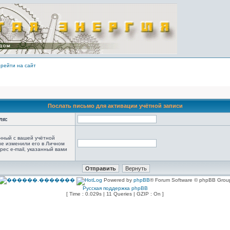
рейти на сайт
Послать письмо для активации учётной записи
ля:
анный с вашей учётной
не изменили его в Личном
рес e-mail, указанный вами
Powered by
phpBB
® Forum Software © phpBB Grou
Русская поддержка phpBB
[ Time : 0.029s | 11 Queries | GZIP : On ]