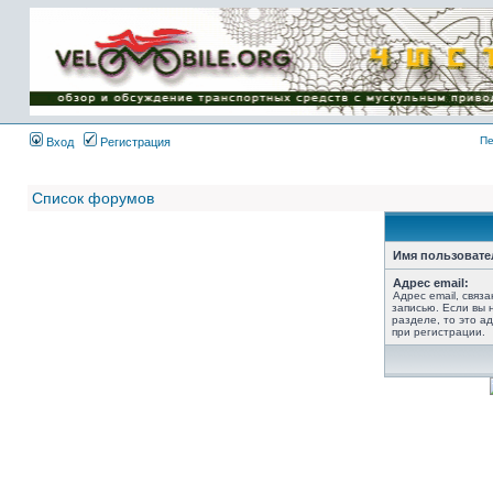
Имя пользователя:
Пароль:
{ LOG_ME_IN_SHORT
}
Пе
Вход
Регистрация
Список форумов
Имя пользовате
Адрес email:
Адрес email, связ
записью. Если вы 
разделе, то это ад
при регистрации.