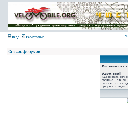
Имя пользователя:
Пароль:
{ LOG_ME_IN_SHORT
}
Пе
Вход
Регистрация
Список форумов
Имя пользовате
Адрес email:
Адрес email, связ
записью. Если вы 
разделе, то это ад
при регистрации.