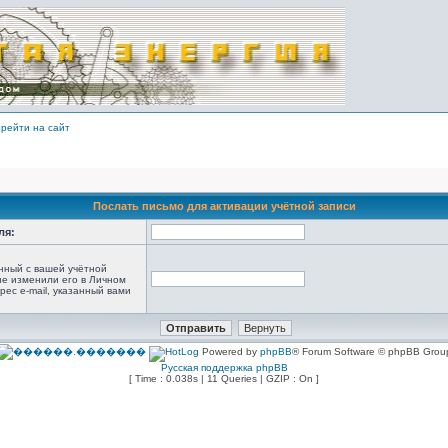
рейти на сайт
Послать письмо для активации учётной записи
ля:
анный с вашей учётной
не изменили его в Личном
рес e-mail, указанный вами
Powered by
phpBB
® Forum Software © phpBB Grou
Русская поддержка phpBB
[ Time : 0.038s | 11 Queries | GZIP : On ]