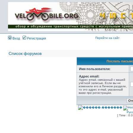
Имя пользователя:
Пароль:
{ LOG_ME_IN_SHORT
}
Перейти на сайт
Вход
Регистрация
Список форумов
Послать письмо
Имя пользователя:
Адрес email:
Адрес email, связанный с вашей
учётной записью. Если вы не
изменили его в Личном разделе,
то это адрес e-mail, указанный
вами при регистрации.
Рус
[ Time : 0.