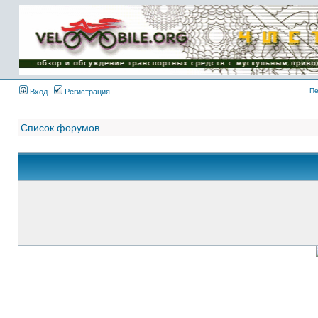
Имя пользователя:
Пароль:
{ LOG_ME_IN_SHORT
}
Пе
Вход
Регистрация
Список форумов