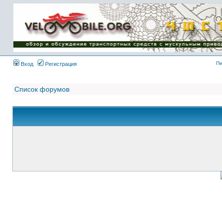
Имя пользователя:
Пароль:
{ LOG_ME_IN_SHORT
}
Пе
Вход
Регистрация
Список форумов