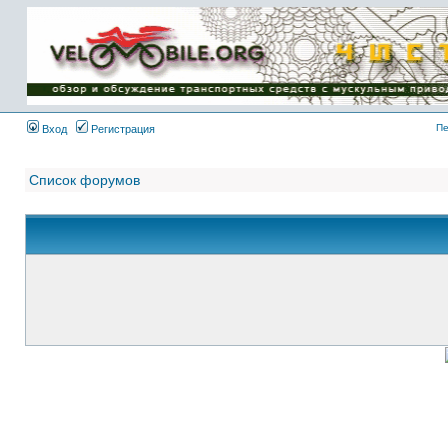
Имя пользователя:
Пароль:
{ LOG_ME_IN_SHORT
}
Пе
Вход
Регистрация
Список форумов