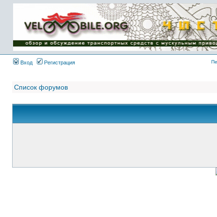
Имя пользователя:
Пароль:
{ LOG_ME_IN_SHORT
}
Пе
Вход
Регистрация
Список форумов