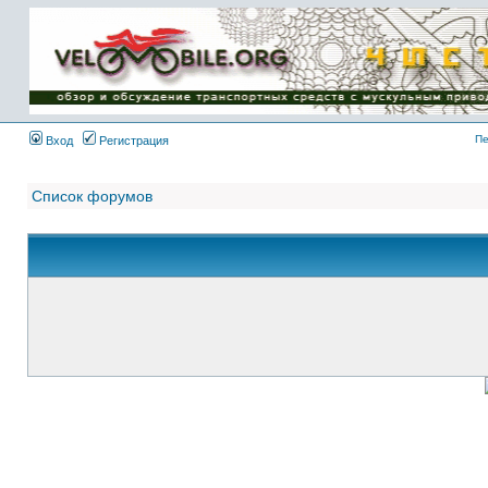
Имя пользователя:
Пароль:
{ LOG_ME_IN_SHORT
}
Пе
Вход
Регистрация
Список форумов