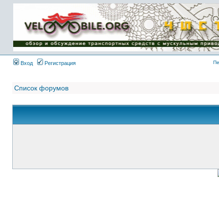
Имя пользователя:
Пароль:
{ LOG_ME_IN_SHORT
}
Пе
Вход
Регистрация
Список форумов