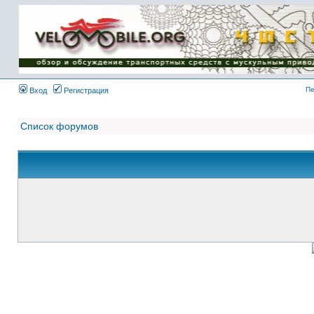
Имя пользователя:
Пароль:
{ LOG_ME_IN_SHORT
}
Пе
Вход
Регистрация
Список форумов