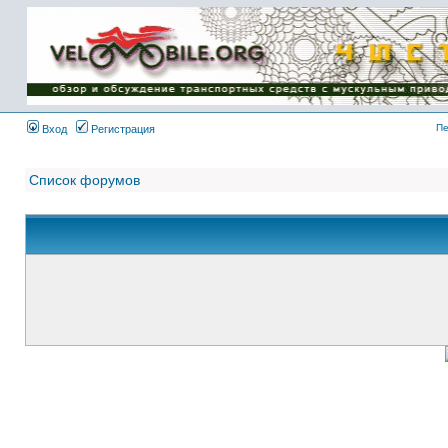
Имя пользователя:
Пароль:
{ LOG_ME_IN_SHORT
}
Пе
Вход
Регистрация
Список форумов