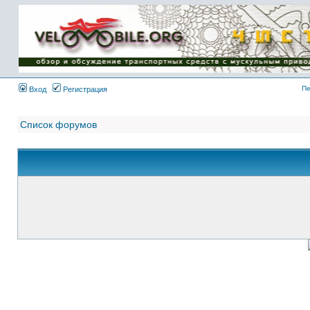
Имя пользователя:
Пароль:
{ LOG_ME_IN_SHORT
}
Пе
Вход
Регистрация
Список форумов