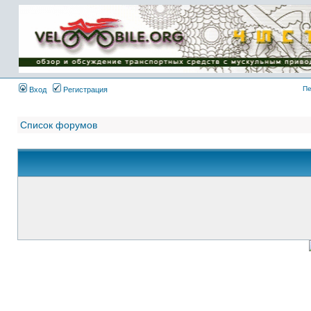
Имя пользователя:
Пароль:
{ LOG_ME_IN_SHORT
}
Пе
Вход
Регистрация
Список форумов