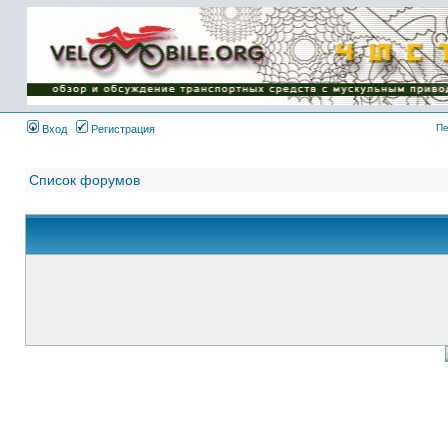
Имя пользователя:
Пароль:
{ LOG_ME_IN_SHORT
}
Пе
Вход
Регистрация
Список форумов