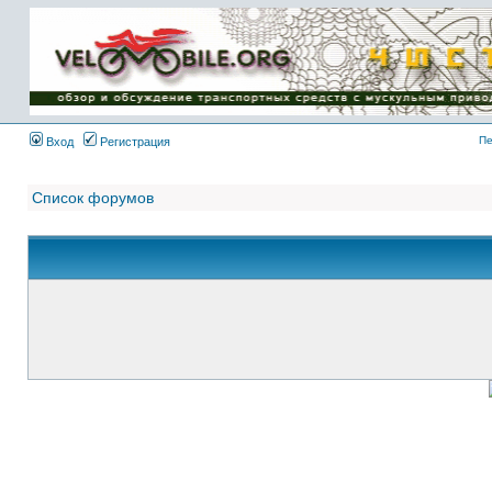
Имя пользователя:
Пароль:
{ LOG_ME_IN_SHORT
}
Пе
Вход
Регистрация
Список форумов