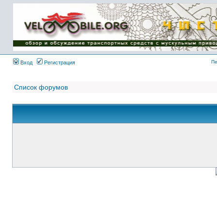
Имя пользователя:
Пароль:
{ LOG_ME_IN_SHORT
}
Пе
Вход
Регистрация
Список форумов