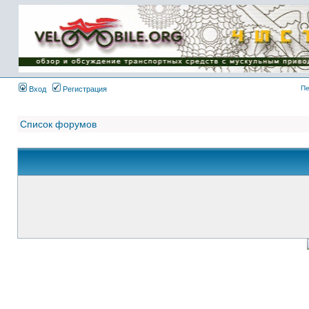
Имя пользователя:
Пароль:
{ LOG_ME_IN_SHORT
}
Пе
Вход
Регистрация
Список форумов