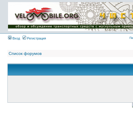
Имя пользователя:
Пароль:
{ LOG_ME_IN_SHORT
}
Пе
Вход
Регистрация
Список форумов