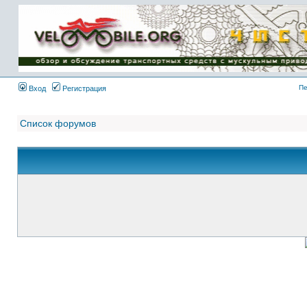
Имя пользователя:
Пароль:
{ LOG_ME_IN_SHORT
}
Пе
Вход
Регистрация
Список форумов