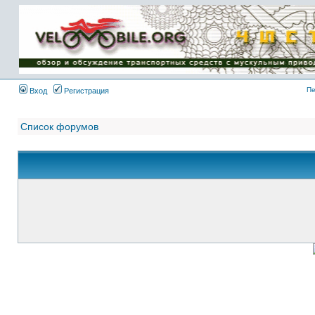
Имя пользователя:
Пароль:
{ LOG_ME_IN_SHORT
}
Пе
Вход
Регистрация
Список форумов