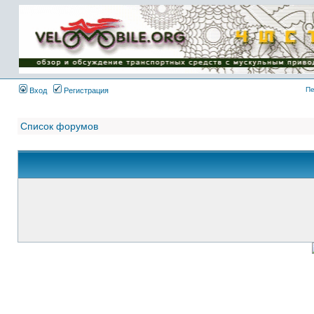
Имя пользователя:
Пароль:
{ LOG_ME_IN_SHORT
}
Пе
Вход
Регистрация
Список форумов