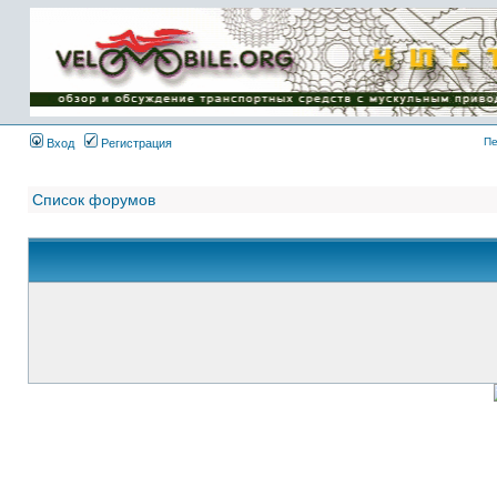
Имя пользователя:
Пароль:
{ LOG_ME_IN_SHORT
}
Пе
Вход
Регистрация
Список форумов