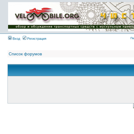
Имя пользователя:
Пароль:
{ LOG_ME_IN_SHORT
}
Пе
Вход
Регистрация
Список форумов