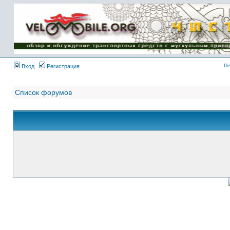
Имя пользователя:
Пароль:
{ LOG_ME_IN_SHORT
}
Пе
Вход
Регистрация
Список форумов