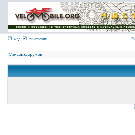
Имя пользователя:
Пароль:
{ LOG_ME_IN_SHORT
}
Пе
Вход
Регистрация
Список форумов