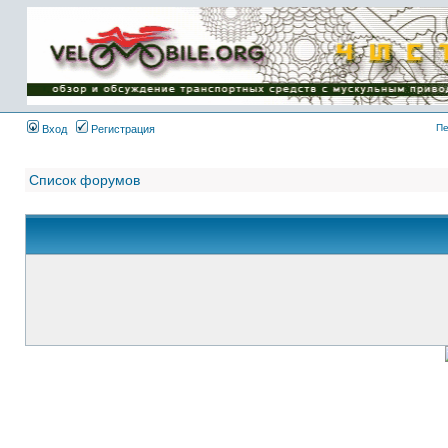
Имя пользователя:
Пароль:
{ LOG_ME_IN_SHORT
}
Пе
Вход
Регистрация
Список форумов