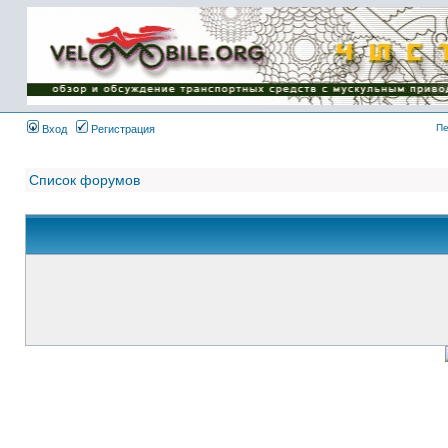
Имя пользователя:
Пароль:
{ LOG_ME_IN_SHORT
}
Пе
Вход
Регистрация
Список форумов