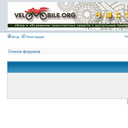
Имя пользователя:
Пароль:
{ LOG_ME_IN_SHORT
}
Пе
Вход
Регистрация
Список форумов