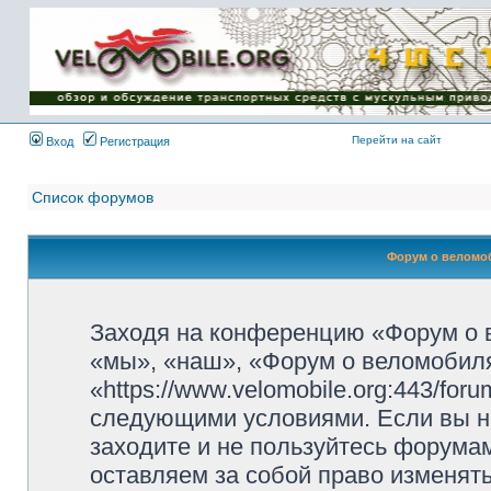
Имя пользователя:
Пароль:
{ LOG_ME_IN_SHORT
}
Перейти на сайт
Вход
Регистрация
Список форумов
Форум о веломоб
Заходя на конференцию «Форум о 
«мы», «наш», «Форум о веломобиля
«https://www.velomobile.org:443/fo
следующими условиями. Если вы не
заходите и не пользуйтесь форума
оставляем за собой право изменят