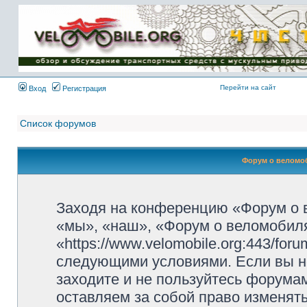
Имя пользователя:
Пароль:
{ LOG_ME_IN_SHORT
}
Перейти на сайт
Вход
Регистрация
Список форумов
Форум о веломоб
Заходя на конференцию «Форум о 
«мы», «наш», «Форум о веломобиля
«https://www.velomobile.org:443/fo
следующими условиями. Если вы не
заходите и не пользуйтесь форума
оставляем за собой право изменят